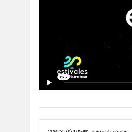
Navigation
VERSION (S) FARMER sans contre façons